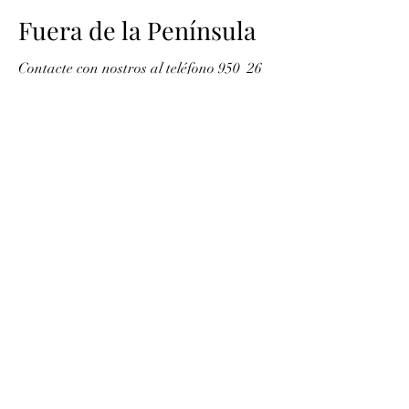
Fuera de la Península
Contacte con nostros al teléfono 950 26
38 69 o a nuestro correo electrónico
jamonesruizba@gmail.com
Información
Condiciones de venta
Política de privacidad
Política de cookies
Aviso legal
Contacto
950 26 38 69