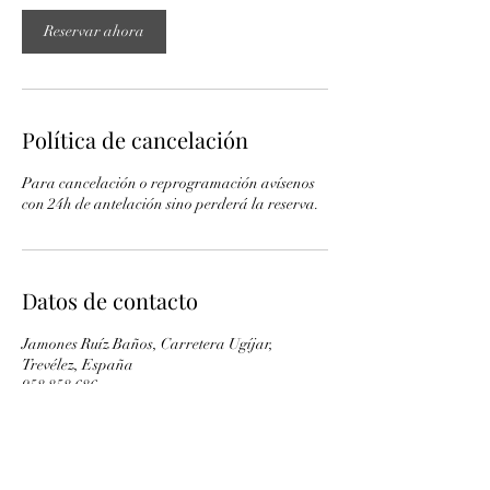
Reservar ahora
Política de cancelación
Para cancelación o reprogramación avísenos
con 24h de antelación sino perderá la reserva.
Datos de contacto
Jamones Ruíz Baños, Carretera Ugíjar,
Trevélez, España
958 858 686
jamonesruizba@gmail.com