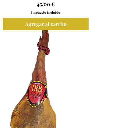
Precio
45,00 €
Impuesto incluido
Agregar al carrito