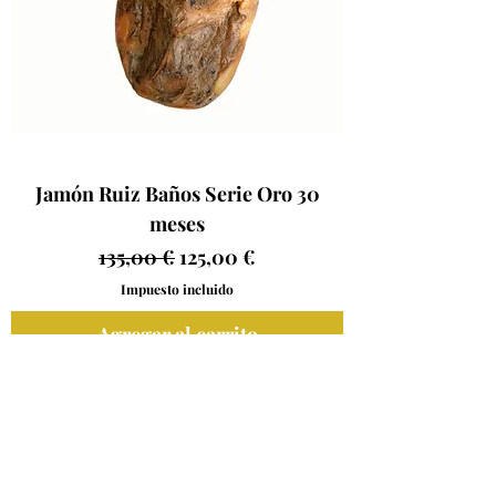
Jamón Ruiz Baños Serie Oro 30
meses
Precio
Precio de oferta
135,00 €
125,00 €
Impuesto incluido
Agregar al carrito