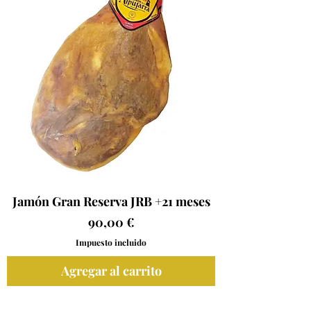
Jamón Gran Reserva JRB +21 meses
Precio
90,00 €
Impuesto incluido
Agregar al carrito